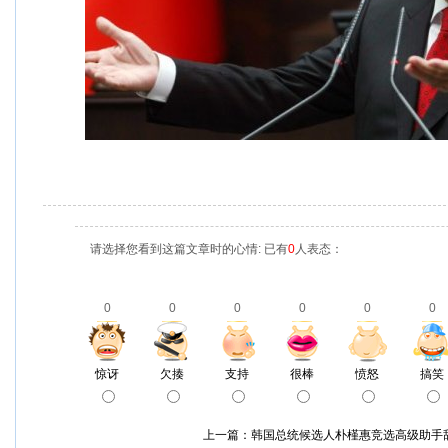
请选择您看到这篇文章时的心情: 已有
0
人表态：
0
0
0
0
0
0
惊讶
欠揍
支持
很棒
愤怒
搞笑
上一篇：
韩国总统候选人朴槿惠竞选高级助手