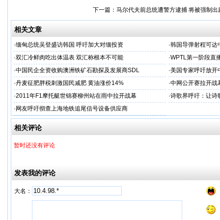
下一篇：
马尔代夫前总统遭警方逮捕 将被强制出
相关文章
·
缅甸总统吴登盛访韩国 呼吁加大对缅投资
·
韩国导弹射程可达
·
双汇冷鲜肉吃出体温表 双汇称根本不可能
·
WPTL第一阶段直播
·
中国民企全资收购澳洲铁矿石勘探及发展商SDL
·
美国专家呼吁放开
·
丹麦征肥胖税刺激国民减肥 黄油涨价14%
·
中网公开赛拉开战
·
2011年F1摩托艇世锦赛柳州站在雨中拉开战幕
·
诗歌界呼吁：让诗
·
网友呼吁彻查上海地铁追尾信号设备供应商
相关评论
暂时还没有评论
发表我的评论
大名：