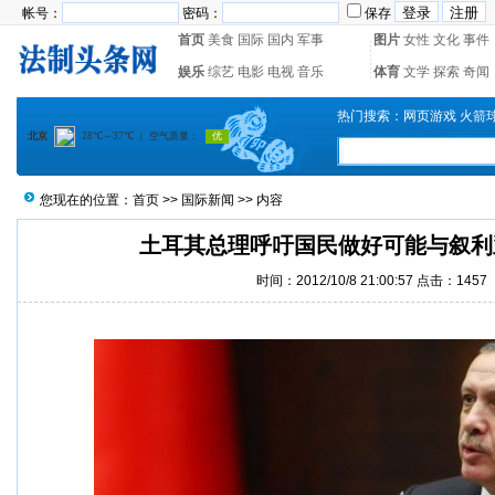
帐号：
密码：
保存
首页
美食
国际
国内
军事
图片
女性
文化
事件
娱乐
综艺
电影
电视
音乐
体育
文学
探索
奇闻
热门搜索：
网页游戏
火箭
您现在的位置：
首页
>>
国际新闻
>> 内容
土耳其总理呼吁国民做好可能与叙利
时间：2012/10/8 21:00:57 点击：1457