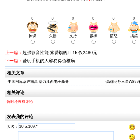
0
0
0
0
0
0
惊讶
欠揍
支持
很棒
愤怒
搞笑
上一篇：
超强影音性能 索爱旗舰LT15i仅2480元
下一篇：
爱玩手机的人容易得颈椎病
相关文章
·
中国网库落户南昌 给力江西电子商务
·
高端商务三星W899
相关评论
暂时还没有评论
发表我的评论
大名：