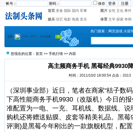
帐号：
密码：
保存
首页
美食
国际
国内
军事
图片
女性
文化
事件
娱乐
综艺
电影
电视
音乐
体育
文学
探索
奇闻
热门搜索：
网页游戏
火箭
您现在的位置：
首页
>>
手机行情
>> 内容
高主频商务手机 黑莓经典9930
时间：2011/10/2 18:00:54 点击：3313
（深圳事业部）近日，笔者在商家“桔子数码
下高性能商务手机9930（改版机）今日的报
准配置为一电、一充、耳机线、数据线、说
购机还将赠送贴膜、皮套等精美礼品。黑莓993
评测)是黑莓今年刚出的一款旗舰机型，配