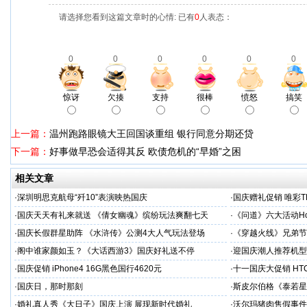
请选择您看到这篇文章时的心情: 已有
0
人表态：
0
0
0
0
0
0
惊讶
欠揍
支持
很棒
愤怒
搞笑
上一篇：
温州跑路眼镜大王回国谈重组 银行同意分期还贷
下一篇：
好事做早恐会适得其反 欧债危机的“早婚”之困
相关文章
·
深圳明思克航母“歼10”表演映热国庆
·
国庆赠礼促销 唯彩T
·
国庆天天有礼来就送 《倩女幽魂》缤纷玩法爽翻七天
·
《问道》六大活动Ho
·
国庆长假群星助阵 《水浒传》公测4大人气玩法登场
·
《穿越火线》兄弟节
·
阁中谁家颜如玉？《大话西游3》国庆好礼送不停
·
迎国庆潮人推荐机型 三
·
国庆促销 iPhone4 16G黑色国行4620元
·
十一国庆大促销 HTC
·
国庆日，那时那刻
·
斯皮尔伯格《泰若星
·
婚礼真人秀《大日子》国庆上演 展现新时代婚礼
·
沃尔玛猪肉售假事件