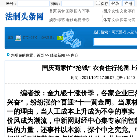
帐号：
密码：
保存
首页
美食
国际
国内
军事
图片
女性
文化
事件
娱乐
综艺
电影
电视
音乐
体育
文学
探索
奇闻
热门搜索：
网页游戏
火箭
您现在的位置：
首页
>>
经济新闻
>> 内容
国庆商家忙“抢钱” 衣食住行轮番上
时间：2011/10/2 17:09:07 点击：1540
编者按：金九银十涨价季，各家企业已
兴奋”，纷纷涨价“喜迎”十一黄金周。当原
一的理由，当人工成本上升成为不争的事实，
价风成为潮流，中新网财经中心集专家的智
民的力量，还事件以本源，探个中之究竟。