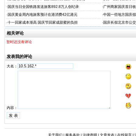
·
国庆当日全国铁路发送旅客892.8万人创纪录
·
广州商家国庆首日收1
·
国庆黄金周内地旅客预计在港消费42亿港元
·
中国一些地方国庆假
·
十一回家成本渐高 国庆节回家成甜蜜的负担
·
国庆长假北京市公交
相关评论
暂时还没有评论
发表我的评论
大名：
内容：
关于我们
|
服务条款
|
法律声明
|
文章发布
|
在线留言
|