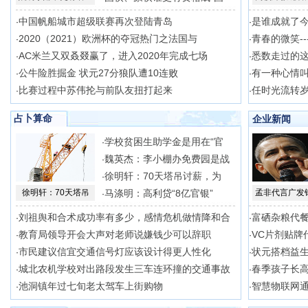
中国帆船城市超级联赛再次登陆青岛
是谁成就了
·
·
2020（2021）欧洲杯的夺冠热门之法国与
青春的微笑--
·
·
AC米兰又双叒叕赢了，进入2020年完成七场
悉数走过的
·
·
公牛险胜掘金 状元27分狼队遭10连败
有一种心情叫
·
·
比赛过程中苏伟抡与前队友扭打起来
任时光流转岁
·
·
占卜算命
企业新闻
学校贫困生助学金是用在“官
·
魏英杰：李小棚办免费园是战
·
徐明轩：70天塔吊讨薪，为
·
徐明轩：70天塔吊
马涤明：高利贷“8亿官银”
孟非代言广发
·
刘祖舆和合术成功率有多少，感情危机做情降和合
富硒杂粮代
·
·
教育局领导开会大声对老师说嫌钱少可以辞职
VC片剂贴牌
·
·
市民建议信宜交通信号灯应该设计得更人性化
状元搭档益生
·
·
城北农机学校对出路段发生三车连环撞的交通事故
春季孩子长
·
·
池洞镇年过七旬老太驾车上街购物
智慧物联网
·
·