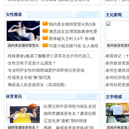
女性频道
文化新闻
国内美女模特莹莹火热S身
澳恶搞女总理国旗裹身性爱
型
西单磕头王时入4千 有4辆
场
国内美女模特莹莹火
印度小镇丑陋习俗 女人做性
泉州旅游资源
特殊膳食γ氨基丁酸酸枣仁茯苓百合片剂代加工_
泰国游记（
·
·
女性没有子宫是什么感觉？
泉州旅游资
·
·
专业呵护女性经期商城爱护亲即将闪亮登场
泉州交通情
·
·
性感美女车模“胸”狠写真
泉州经济情
·
·
胸器逼人的圣诞美女（高清组图）
泉州自然资
·
·
体育资讯
文学情感
比赛过程中苏伟抡与前队友扭
·
姚明李娜谁更有名？桑普拉斯
·
辽篮化身“捷豹”期待报捷
·
姚明李娜谁更有名？
围棋、象棋谁更有资格成“国
高校外教跪着
·