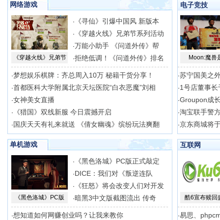
网络游戏
电子竞技
《寻仙》引爆中国风 新版本
·
《穿越火线》兄弟节系列活动
·
万能小助手 《问道外传》帮
·
《穿越火线》兄弟节
拒绝低调！《问道外传》排名
Moon:魔兽
·
梦想娱乐棋牌：齐总周入10万 秘籍干货分享！
苏宁国美之外
·
·
首都医科大学附属北京天坛医院“白衣恶魔”刘相
1号店董事长
·
·
女神美女直播
Groupon
·
·
《猎国》双线新服 今日震撼开启
淘宝联手警方
·
·
国庆天天有礼来就送 《倩女幽魂》缤纷玩法爽翻
京东商城将
·
·
单机游戏
互联网
《黑色洛城》PC版正式敲定
·
DICE：我们对《叛逆连队
·
《狂怒》将会改变人们对开发
·
《黑色洛城》PC版
暗黑3中文版截图流出 传奇
酷6宣布赎回
·
想知道如何网赚创业吗？让我来教你
易思、phpc
·
·