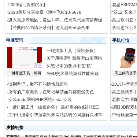
2020偏门发财的项目
易思ESPCM
·
·
2020最新分享稳赢《澳洲飞艇10-5678
“双12”又来
·
·
进入高原等地区，发生耳鸣，亿兴教您如何按摩缓
高朋欧阳云
·
·
【经典回忆の情怀系列】游人漫画全套合集
学而思10月2
·
·
电脑资讯
手机行情
一键排版工具（编辑必备）
·
关于用搜索引擎搜索出来网站
·
买笔记本的要点不在“核”
·
一键排版工具（编辑
AMD交火系统游戏性能完败
高主频商务手
·
谈到粤记，撇不开的情愫就是吃
2019抖音
·
·
所有的广东美食，在粤记早茶面前都黯然失色
高主频商务手
·
·
安装dede网站PHP系统install安装
老牌实力悍将
·
·
一键排版工具（编辑必备） 最好用的在线排版工
裸眼3D配双核
·
·
关于用搜索引擎搜索出来网站跳转的问题解决和常
中端稳居第一
·
·
友情链接