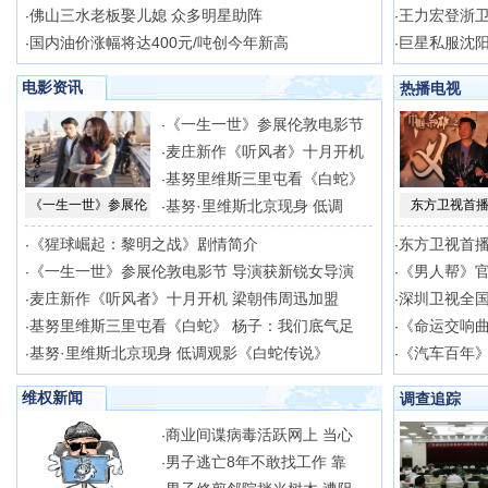
佛山三水老板娶儿媳 众多明星助阵
王力宏登浙卫
·
·
国内油价涨幅将达400元/吨创今年新高
巨星私服沈阳
·
·
电影资讯
热播电视
《一生一世》参展伦敦电影节
·
麦庄新作《听风者》十月开机
·
基努里维斯三里屯看《白蛇》
·
《一生一世》参展伦
基努·里维斯北京现身 低调
东方卫视首播
·
《猩球崛起：黎明之战》剧情简介
东方卫视首播
·
·
《一生一世》参展伦敦电影节 导演获新锐女导演
《男人帮》官
·
·
麦庄新作《听风者》十月开机 梁朝伟周迅加盟
深圳卫视全
·
·
基努里维斯三里屯看《白蛇》 杨子：我们底气足
《命运交响
·
·
基努·里维斯北京现身 低调观影《白蛇传说》
《汽车百年》
·
·
维权新闻
调查追踪
商业间谍病毒活跃网上 当心
·
男子逃亡8年不敢找工作 靠
·