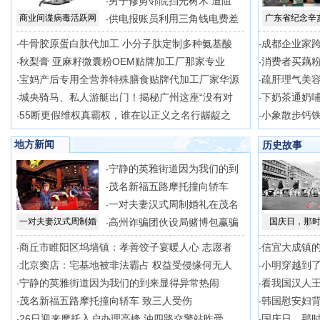
男子修剪邻院挡光树木 遭阻
·
商业间谍病毒活跃网
供电报账员利用三角钱电费差
广东省纪念辛
·
牛骨胶原蛋白肽代加工 小分子肽定制多种氨基酸
成都企业家
·
·
秋梨膏 亚麻籽微囊粉OEM贴牌加工厂那家专业
消费者买藕
·
·
宝妈产后专用全营养特殊膳食贴牌代加工厂家华源
疏肝理气美容
·
·
城央骑马、私人游艇出门！揭秘广州这座“没有对
下奶茶通奶哺
·
·
55断更假维权真霸权，谁在以正义之名行龌龊之
小象散步钙
·
·
地方新闻
历史故事
宁静的英雅街道因为我们的到
·
茂名新福五路摩托撞向轿车
·
一对夫妻汉式周制婚礼在茂名
·
一对夫妻汉式周制婚
高州诈骗团伙设局赌博包赢骗
国庆日，那
·
商丘市睢阳区坞墙镇：孝善饺子宴暖人心 志愿者
信宜大成镇
·
·
北京窦店：宅基地被非法霸占 权益受侵缘何无人
小明穿越到
·
·
宁静的英雅街道因为我们的到来显得异常热闹
看我国汉人
·
·
茂名新福五路摩托撞向轿车 致三人受伤
韩国慰安妇
·
·
26日迎来摩托入户办理高峰 油四路交警站昨受
国庆日，那
·
·