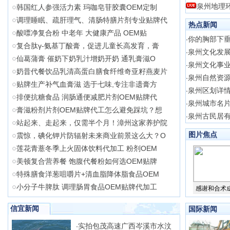
泉州地理
韩国红人参强活力素 玛咖皂苷胶囊OEM定制
调理睡眠、疏肝理气、清肠特膳片剂专业贴牌代
热点新闻
酸嘌净复合粉 中老年 大健康产品 OEM贴
你的胸部下
·
复合肽γ-氨基丁酸膏，促进儿童长高发育，膏
泉州文化发
·
仙葛蒲膏 催奶下奶乳汁增奶开奶 通乳膏滋O
泉州文化事
·
奶昔代餐饮品乳清高蛋白膳食纤维奇亚籽燕麦片
泉州自然资
·
贴牌生产补气血膏滋 选于七味,专注非遗膏方
泉州区划详
·
排便抗糖食品 润肠通便减肥片剂OEM贴牌代
泉州城市名
·
膏滋粉剂片剂OEM贴牌代工怎么避免踩坑？想
泉州古民居
·
站起来、走起来，仅需半个月！漳州这家养护院
图片焦点
震惊，碘化钾片防辐射未来商业前景这么大？O
莲花青薏冬季上火固体饮料代加工 粉剂OEM
美顿复合营养餐 饱腹代餐粉如何选OEM贴牌
特殊膳食洋葱咀嚼片+清血脂降体脂食品OEM
小分子牛脾肽 调理肠胃食品OEM贴牌代加工
感谢和合术
信宜新闻
国际新闻
实拍包茂高速广西岑溪市水汶
·