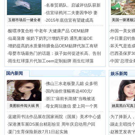
名泰贸易队、启诚评估队获新
·
信宜绿鸦河二夫妻因争吵 妻
·
玉都市场后一健全者
2015年底信宜有望建成高
美国一驱逐舰
·
酸嘌净复合粉 中老年 大健康产品 OEM贴牌
外国一美女
·
·
仙葛蒲膏 催奶下奶乳汁增奶开奶 通乳膏滋OE
中日重启钓
·
·
增奶提髙奶水质量特膳食品OEM贴牌代加工有研
坏天气是造
·
·
母婴市场最热门的话题：孩子如何促进长高、告别
巴西圣保罗3
·
·
雨生红球藻片代加工oem定制贴牌 雨生红球藻
中国“总理业务
·
·
国内新闻
娱乐新闻
佛山三水老板娶儿媳 众多明
·
国内油价涨幅将达400元/
·
浙江“庙前长跪猪”当晚被送
·
美图软件闯大祸 男
母女两玩微信 爱上同一个男
姚晨黑白写真
·
蓝建田书法作品展在国家画院（国展）美术中心盛
为了捧新人
·
·
深港澳车展DS展台精彩纷呈 周年庆启动用户回
踢走主唱找个
·
·
厦门生育保险新政7月1日起实施
赵雅芝发表“
·
·