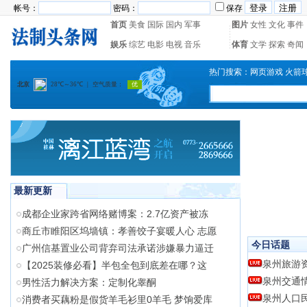
帐号：
密码：
保存
首页
美食
国际
国内
军事
图片
女性
文化
事件
娱乐
综艺
电影
电视
音乐
体育
文学
探索
奇闻
热门搜索：
网页游戏
火箭
最新更新
成都企业家跨省网络赌博案：2.7亿资产被冻
商丘市睢阳区坞墙镇：孝善饺子宴暖人心 志愿
今日话题
广州信基置业公司背弃司法承诺涉嫌暴力逼迁
泉州旅游
【2025装修必看】半包全包到底差在哪？这
泉州交通
‌男性活力解决方案：定制化睾酮
泉州人口
消费者买藕粉是假货羊毛衫里0羊毛 梦饷爱库