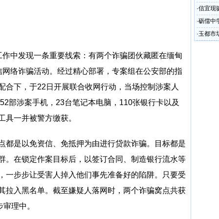
圾处理
·
信宜现
·
砺儒中
·
玉都市
少
工作中发现一条重要线索：有两个诈骗团伙藏匿在缅甸
信网络诈骗活动。经过精心部署，专案组在公安部的指
配合下，于22日开展联合收网行动，当场控制涉案人
52部涉案手机，23台笔记本电脑，110张银行卡以及
工具一并被警方缴获。
点都是以免资信、免抵押为由进行贷款诈骗。目标都是
群。在锁定作案目标后，以签订合同、制造银行流水等
，一步步让受害人掉入他们事先准备好的陷阱。只要受
其拉入黑名单。截至嫌疑人落网时，两个诈骗窝点共获
步审理中。