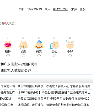
作者：634233293 录入：
634233293
来源：原创
已有
0
人表态：
0
0
0
0
0
很棒
愤怒
搞笑
恶心
不解
段和广东信宜朱砂段的现状
团伙31人被提起公诉
，专家称不构
·
商丘市睢阳区坞墙镇：孝善饺子宴暖人心 志愿者服务传温
情
 番禺百世广
·
【2025装修必看】半包全包到底差在哪？这份避坑指南让
你省下3万冤枉钱！
/ODM –
·
消费者买藕粉是假货羊毛衫里0羊毛 梦饷爱库存愿赔付10
倍
 中国加工制
·
调理睡眠、疏肝理气、清肠特膳片剂专业贴牌代加工哪家