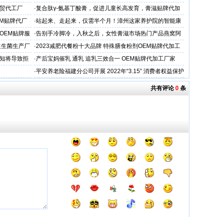
专业
外贸代工厂
·
复合肽γ-氨基丁酸膏，促进儿童长高发育，膏滋贴牌代加
工厂家
EM贴牌代厂
·
站起来、走起来，仅需半个月！漳州这家养护院的智能康
复训练设备帮了大忙
OEM贴牌服
·
告别手冷脚冷，入秋之后，女性膏滋市场热门产品燕窝阿
胶蜜膏
益生菌生产厂
·
2023减肥代餐粉十大品牌 特殊膳食粉剂OEM贴牌代加工
知将导致拒
·
产后宝妈催乳 通乳 追乳三效合一 OEM贴牌代加工厂家
·
平安养老险福建分公司开展 2022年“3.15” 消费者权益保护
教育宣传周活动
共有评论
0
条