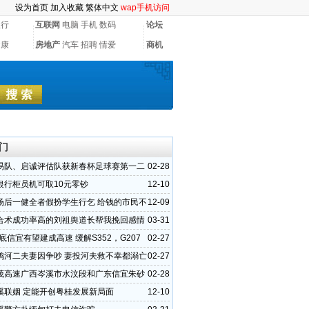
设为首页
加入收藏
繁体中文
wap手机访问
银行
互联网
电脑
手机
数码
论坛
健康
房地产
汽车
招聘
情爱
商机
门
易队、启诚评估队获新春杯足球赛第一二
02-28
银行柜员机可取10元零钞
12-10
场后一健全者假扮学生行乞 给钱的市民不
12-09
合术成功率高的刘祖舆道长帮我挽回感情
03-31
年底信宜有望建成高速 缓解S352，G207
02-27
压
鸦河二夫妻因争吵 妻投河夫救不幸都溺亡
02-27
茂高速广西岑溪市水汶段和广东信宜朱砂
02-28
状
溪联姻 定能开创粤桂发展新局面
12-10