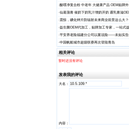
造商
·
酸嘌净复合粉 中老年 大健康产品 OEM贴牌
·
仙葛蒲膏 催奶下奶乳汁增奶开奶 通乳膏滋O
家
·
震惊，碘化钾片防辐射未来商业前景这么大？
务商
·
益生菌OEM代加工，贴牌加工专家，一站式
家
·
平安养老险福建分公司以案说险——未如实告
赔
·
中国帆船城市超级联赛再次登陆青岛
相关评论
暂时还没有评论
发表我的评论
大名：
内容：