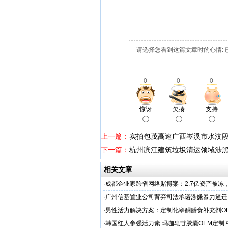
请选择您看到这篇文章时的心情: 
0
0
0
惊讶
欠揍
支持
上一篇：
实拍包茂高速广西岑溪市水汶
下一篇：
杭州滨江建筑垃圾清运领域涉黑
相关文章
·
成都企业家跨省网络赌博案：2.7亿资产被冻
成犯罪
·
广州信基置业公司背弃司法承诺涉嫌暴力逼迁
场几十户商户陷家破业毁绝境
·
‌男性活力解决方案：定制化睾酮膳食补充剂OEM
天然原料，快速交货‌
·
韩国红人参强活力素 玛咖皂苷胶囊OEM定制