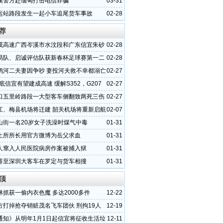
溪警方赴缅甸打击电信诈骗
03-31
运站路段发生一起小车追尾货车事故
02-28
荐
茂高速广西岑溪市水汶段和广东信宜朱砂
02-28
状
易队、启诚评估队获新春杯足球赛第一二
02-28
鸦河二夫妻因争吵 妻投河夫救不幸都溺亡
02-27
年底信宜有望建成高速 缓解S352，G207
02-27
压
口五里岭路段一大型客车侧翻致两死三伤
02-27
江、梅县机场将迁建 韶关机场将重新启航
02-07
山街一名20岁女子洗澡时煤气中毒
01-31
土所所长用官方微博为岳父求血
01-31
人窜入人民医院病房作案被捕入狱
01-31
排至深圳大客车在罗定与货车相撞
01-31
顶
林抓获一偷内衣色魔 多达2000多件
12-22
方打掉抢夺销赃茂名飞车团伙 刑拘19人
12-19
通知》从明年1月1日起信宜将征收生活垃
12-11