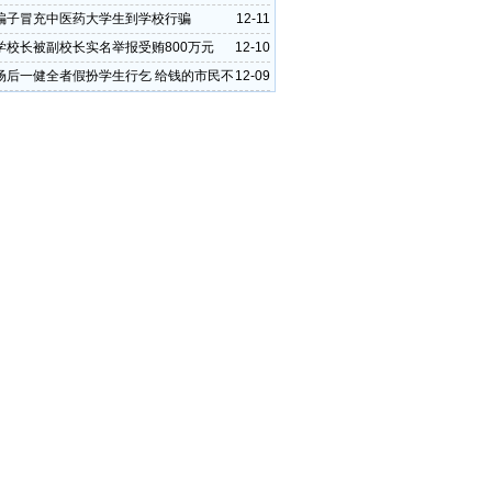
费
骗子冒充中医药大学生到学校行骗
12-11
学校长被副校长实名举报受贿800万元
12-10
场后一健全者假扮学生行乞 给钱的市民不
12-09