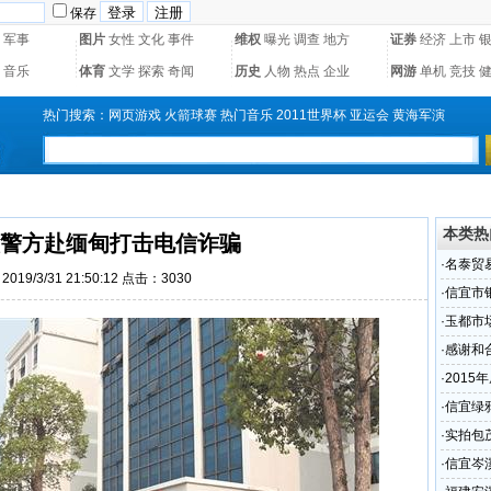
保存
军事
图片
女性
文化
事件
维权
曝光
调查
地方
证券
经济
上市
音乐
体育
文学
探索
奇闻
历史
人物
热点
企业
网游
单机
竞技
热门搜索：
网页游戏
火箭球赛
热门音乐
2011世界杯
亚运会
黄海军演
本类热
警方赴缅甸打击电信诈骗
·
名泰贸
019/3/31 21:50:12 点击：3030
名
·
信宜市
·
玉都市
少
·
感谢和
·
2015
的交通
·
信宜绿
·
实拍包
段的现
·
信宜岑