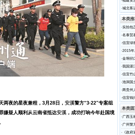
·
福建安
·
城北客
本类推
·
实拍包
段的现
·
名泰贸
名
·
信宜绿
·
2015
的交通
·
金垌径
·
我国湛
·
信宜竹
·
池洞国
·
两贵州
·
信宜钱
天两夜的星夜兼程，3月28日，
安溪
警方“3·22”专案组
本类固
罪嫌疑人顺利从云南省抵达
安溪
，成功打响今年赴国境
·
广西玉
。
·
广州警
·
《政府