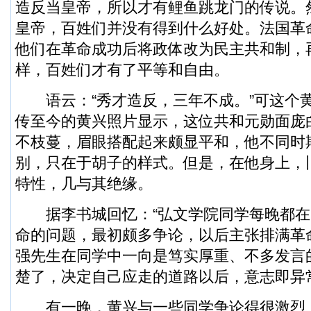
造反当皇帝，所以才有鲤鱼跳龙门的传说。
皇帝，百姓们并没有得到什么好处。法国革
他们在革命成功后将政体改为民主共和制，
样，百姓们才有了平等和自由。
语云：“秀才造反，三年不成。”可这个
传至今的黄兴照片显示，这位共和元勋面庞
不枝蔓，眉眼搭配起来颇显平和，他不同时
别，只在于胡子的样式。但是，在他身上，
特性，几与其绝缘。
据李书城回忆：“弘文学院同学每晚都在
命的问题，最初颇多争论，以后主张排满革
强先生在同学中一向是笃实厚重、不多发言
楚了，决定自己应走的道路以后，意志即异
有一晚，黄兴与一些同学争论得很激烈