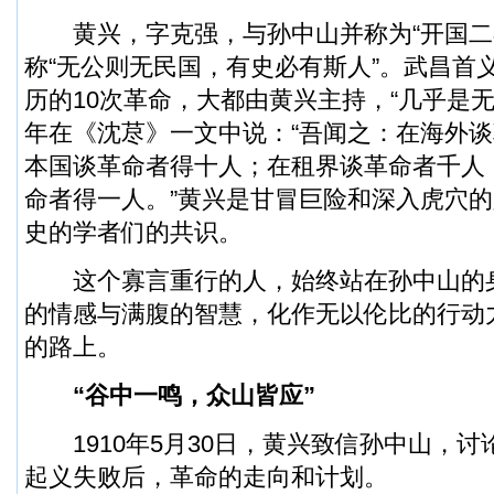
黄兴，字克强，与孙中山并称为“开国二
称“无公则无民国，有史必有斯人”。武昌首
历的10次革命，大都由黄兴主持，“几乎是
年在《沈荩》一文中说：“吾闻之：在海外
本国谈革命者得十人；在租界谈革命者千人
命者得一人。”黄兴是甘冒巨险和深入虎穴
史的学者们的共识。
这个寡言重行的人，始终站在孙中山的
的情感与满腹的智慧，化作无以伦比的行动
的路上。
“谷中一鸣，众山皆应”
1910年5月30日，黄兴致信孙中山，讨
起义失败后，革命的走向和计划。