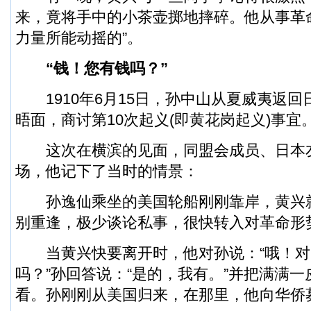
来，竟将手中的小茶壶掷地摔碎。他从事革
力量所能动摇的”。
“钱！您有钱吗？”
1910年6月15日，孙中山从夏威夷返回
晤面，商讨第10次起义(即黄花岗起义)事宜
这次在横滨的见面，同盟会成员、日本
场，他记下了当时的情景：
孙逸仙乘坐的美国轮船刚刚靠岸，黄兴
别重逢，极少谈论私事，很快转入对革命形
当黄兴快要离开时，他对孙说：“哦！对
吗？”孙回答说：“是的，我有。”并把满满
看。孙刚刚从美国归来，在那里，他向华侨