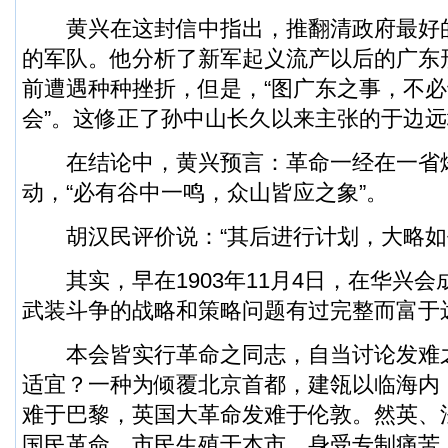
黄兴在这封信中指出，推翻清政府最好
的军队。他分析了新军起义流产以后的广东
前遭遇种种挫折，但是，“图广东之事，不
会”。这修正了孙中山长久以来主张的于边
在结论中，黄兴预言：革命一经在一省
动，“必有谷中一鸣，众山皆应之象”。
胡汉民评价说：“其后进行计划，大略如
其实，早在1903年11月4日，在华兴会
武装斗争的战略和策略问题有过完整而富于
本会皆实行革命之同志，自当讨论发难
适宜？一种为倾覆北京首都，建瓴以临海内
难于巴黎，英国大革命发难于伦敦。然英、
国民革命。市民生殖于本市，身受专制痛苦