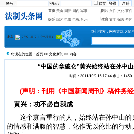
帐号：
密码：
保存
首页
美食
国际
国内
军事
图片
女性
文化
事件
娱乐
综艺
电影
电视
音乐
体育
文学
探索
奇闻
热门搜索：
网页游戏
火箭
您现在的位置：
首页
>>
文化新闻
>> 内容
“中国的拿破仑”黄兴始终站在孙中
时间：2011/10/2 16:17:44 点击：
1450
(声明：刊用《中国新闻周刊》稿件务经
黄兴：功不必自我成
这个寡言重行的人，始终站在孙中山的
的情感和满腹的智慧，化作无以伦比的行动