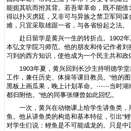
能扼其吭而拊其背。若吾辈革命，既不能借
得以扑灭虏廷，又非可与异族之禁卫军同谋
难，只宜采取雄踞一省，与各省纷起之法。
赴日留学是黄兴一生的转折点。1902年
本弘文学院习师范。他的朋友和传记作者刘
习到的西方知识，使他成为一个民主共和政
1903年夏，黄兴回到长沙主持明德学堂
工作，兼任历史、体操等课目教员。“他的
黑板上画瓜果，晚上计划革命。⋯⋯当时湖
都归附他。”他的同事张继曾如此回忆。
一次，黄兴在动物课上给学生讲鱼类，
鱼。他从讲鱼类的构造和基本特征，引出“鲤
对学生们说：鲤鱼是不可能成龙的。只是中